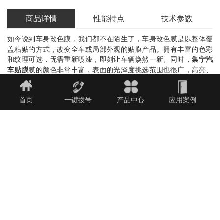
商品详情
性能特点
技术参数
如今说到车身改色膜，我们都不在陌生了，车身改色膜是以整体覆
盖粘贴的方式，改变全车或局部外观的贴膜产品。拥有丰富的色彩
和纹理可选，无需重新喷漆，即刻让车辆焕然一新。同时，
集宁汽
车贴膜
膜的颜色非常丰富，表面的光泽度挑选范围也很广，高亮、
超哑光、荧光、电镀等，质感覆盖碳纤维，重金属拉丝等效果，上
百种不同色彩不同质感的贴膜任您挑选。而双车道量子高端车身色
首页
一键拨号
产品中心
应用案例
彩保护膜，究竟怎么样呢？量子希望在提升美观性的同时，为车主
提供车身贴膜的完美解决方案。
集宁隐形车衣
关于量子，作为一代
车身色彩保护膜引导品牌，AX团队以用户实际需求为出发点，提升
美观与保护为主要特色，赋予车体贴膜全新的理解与设计，突破市
场现有贴膜界限，开启了车身贴膜新世界。
今天就为大家说说这贴了
量子
改色膜的保时捷卡宴，平时我们都是
一款车，这次我们同时介绍两个颜色的同一款保时捷卡宴。一是我
们比较阔气，而是方便大家对颜色进行对比吧。一款是这个夏季比
较熟悉的颜色，曼巴绿。一款是电光百变红。不论是哪一款都是车
主的大爱，都能体现出保时捷卡宴本身所具有的的气质。
十七年前，它在争议中诞生；十七年间，它赢得了一百万车主；集
宁汽车贴膜十七年后，它迎来了第三次迭代；它，就是豪华运动型