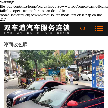
Warning:
file_put_contents(/home/scdjcisfc0duj3c/wwwroot/source/cache/licens
failed to open stream: Permission denied in
/home/scdjcisfc0duj3c/wwwroot/source/model/api.class.php on line
217
漆面改色膜