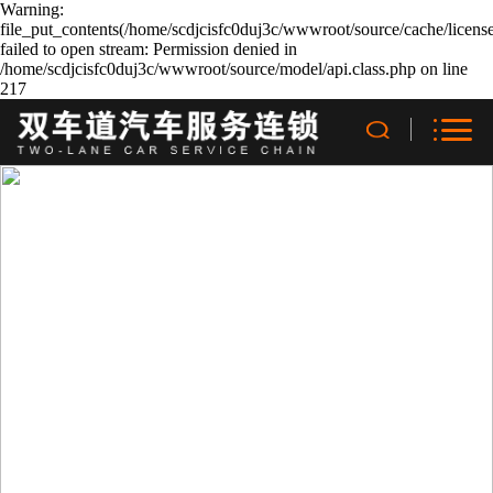
Warning:
file_put_contents(/home/scdjcisfc0duj3c/wwwroot/source/cache/licens
failed to open stream: Permission denied in
/home/scdjcisfc0duj3c/wwwroot/source/model/api.class.php on line
217