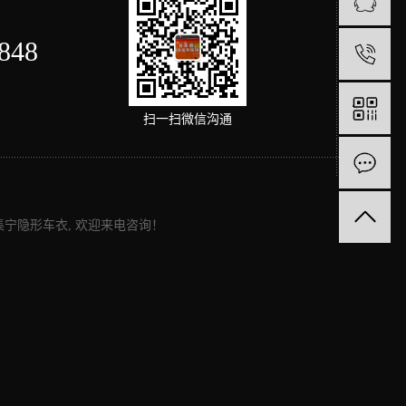
848
1
扫一扫微信沟通
集宁隐形车衣
, 欢迎来电咨询！