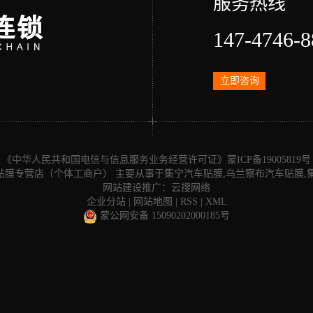
服务热线
147-4746-8
立即咨询
《中华人民共和国电信与信息服务业务经营许可证》
蒙ICP备19005819号
道汽车贴膜专营店（个体工商户） 主要从事于
集宁汽车贴膜
,
乌兰察布汽车贴膜
,
网站建设推广：
云搜网络
企业分站
|
网站地图
|
RSS
|
XML
蒙公网安备 15090202000185号