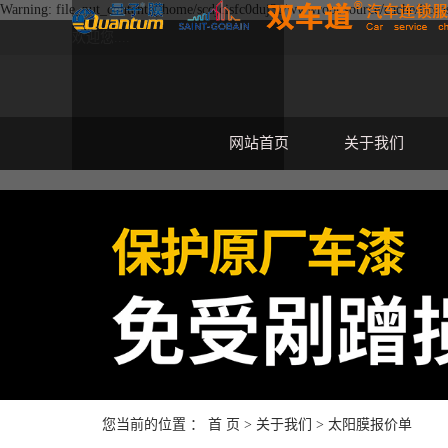
Warning: file_put_contents(/home/scdjcisfc0duj3c/wwwroot/source/cache/licens
欢迎您....
网站首页
关于我们
您当前的位置 ：
首 页
>
关于我们
>
太阳膜报价单