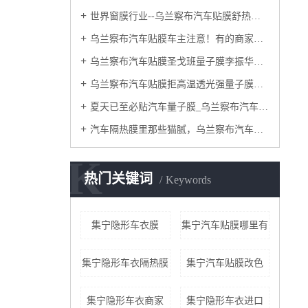
世界窗膜行业--乌兰察布汽车贴膜舒热佳/量子膜~
乌兰察布汽车贴膜车主注意！有的商家贴完汽车膜会有起泡情况？为您分析此类情况~
乌兰察布汽车贴膜圣戈班量子膜李振华：以服务赋能，做漆面保护膜创新者：
乌兰察布汽车贴膜拒高温透光强量子膜钻石25/55评测，夏季开车最怕什么？总结来说就是高温！
夏天已至必贴汽车量子膜_乌兰察布汽车贴膜隔热防晒清凉一夏:
汽车隔热膜里那些猫腻，乌兰察布汽车贴膜量子膜给你一次说明白！
K
热门关键词
Keywords
集宁隐形车衣膜
集宁汽车贴膜哪里有
集宁隐形车衣隔热膜
集宁汽车贴膜改色
集宁隐形车衣商家
集宁隐形车衣进口