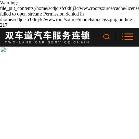
Warning:
file_put_contents(/home/scdjcisfc0duj3c/wwwroot/source/cache/licens
failed to open stream: Permission denied in
/home/scdjcisfc0duj3c/wwwroot/source/model/api.class.php on line
217