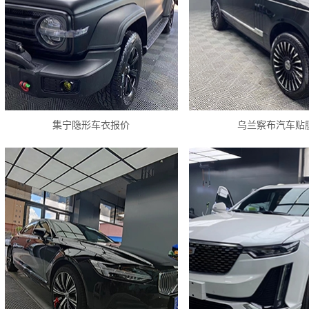
集宁隐形车衣报价
乌兰察布汽车贴