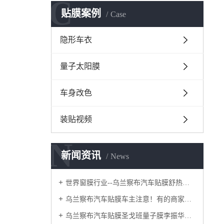
C
贴膜案例
Case
隐形车衣
量子太阳膜
车身改色
装贴视频
N
新闻资讯
News
世界窗膜行业--乌兰察布汽车贴膜舒热佳/量子膜~
乌兰察布汽车贴膜车主注意！有的商家贴完汽车膜会有起泡情况？为您分析此类情况~
乌兰察布汽车贴膜圣戈班量子膜李振华：以服务赋能，做漆面保护膜创新者：