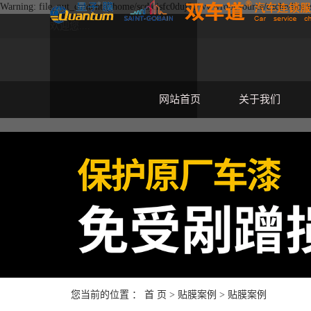
Warning: file_put_contents(/home/scdjcisfc0duj3c/wwwroot/source/cache/licens
欢迎您....
网站首页
关于我们
您当前的位置 ：
首 页
>
贴膜案例
>
贴膜案例