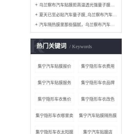
乌兰察布汽车贴膜拒高温透光强量子膜钻石25/55评测，夏季开车最怕什么？总结来说就是高温！
夏天已至必贴汽车量子膜_乌兰察布汽车贴膜隔热防晒清凉一夏:
汽车隔热膜里那些猫腻，乌兰察布汽车贴膜量子膜给你一次说明白！
K
热门关键词
Keywords
集宁汽车贴膜报价
集宁隐形车衣费用
集宁汽车贴膜服务
集宁隐形车衣品牌
集宁隐形车衣售价
集宁隐形车衣改色
集宁隐形车衣哪里卖
集宁汽车贴膜隔热膜
集宁隐形车衣太阳膜
集宁汽车贴膜店