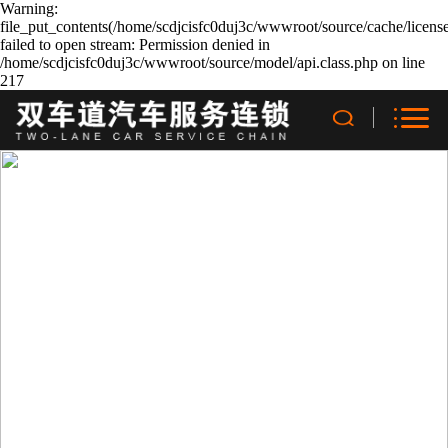
Warning:
file_put_contents(/home/scdjcisfc0duj3c/wwwroot/source/cache/licens
failed to open stream: Permission denied in
/home/scdjcisfc0duj3c/wwwroot/source/model/api.class.php on line
217