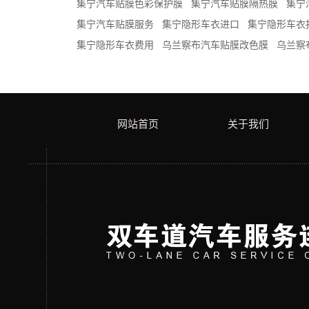
集宁汽车贴膜色彩保护膜
集宁汽车贴膜隔热膜
集宁
集宁汽车贴膜服务
集宁隐形车衣进口
集宁隐形车衣
集宁隐形车衣费用
乌兰察布汽车贴膜改色膜
乌兰察
网站首页
关于我们