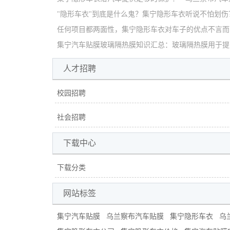
"隐形车衣"到底是什么鬼？集宁隐形车衣听说不怕划伤
任何项目都两面性，集宁隐形车衣对车子的优点不言而
集宁汽车贴膜玻璃隔热膜知识汇总：玻璃隔热膜用于提高
人才招聘
校园招聘
社会招聘
下载中心
下载分类
网站标签
集宁汽车贴膜
乌兰察布汽车贴膜
集宁隐形车衣
乌