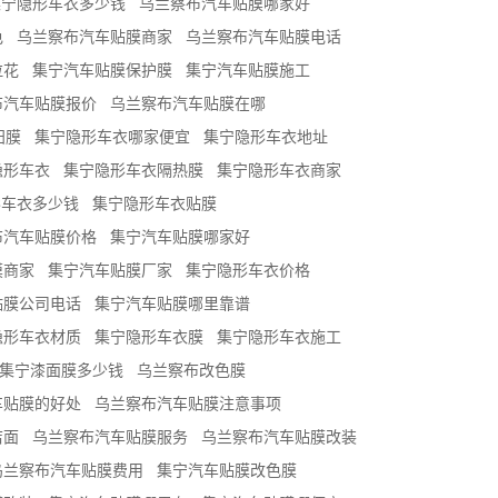
集宁隐形车衣多少钱
乌兰察布汽车贴膜哪家好
色
乌兰察布汽车贴膜商家
乌兰察布汽车贴膜电话
拉花
集宁汽车贴膜保护膜
集宁汽车贴膜施工
布汽车贴膜报价
乌兰察布汽车贴膜在哪
阳膜
集宁隐形车衣哪家便宜
集宁隐形车衣地址
隐形车衣
集宁隐形车衣隔热膜
集宁隐形车衣商家
形车衣多少钱
集宁隐形车衣贴膜
布汽车贴膜价格
集宁汽车贴膜哪家好
膜商家
集宁汽车贴膜厂家
集宁隐形车衣价格
贴膜公司电话
集宁汽车贴膜哪里靠谱
隐形车衣材质
集宁隐形车衣膜
集宁隐形车衣施工
集宁漆面膜多少钱
乌兰察布改色膜
车贴膜的好处
乌兰察布汽车贴膜注意事项
店面
乌兰察布汽车贴膜服务
乌兰察布汽车贴膜改装
乌兰察布汽车贴膜费用
集宁汽车贴膜改色膜