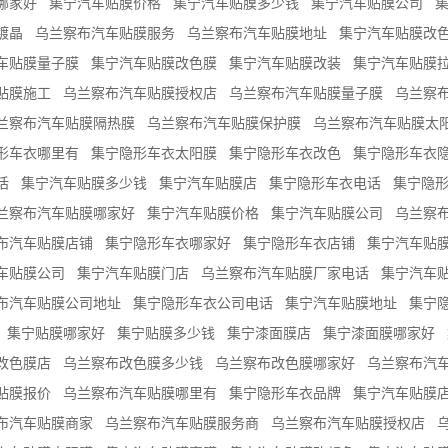
哪家好
集宁汽车贴膜价格
集宁汽车贴膜多少钱
集宁汽车贴膜公司
镀晶
乌兰察布汽车贴膜服务
乌兰察布汽车贴膜地址
集宁汽车贴膜改
车贴膜量子膜
集宁汽车贴膜改色膜
集宁汽车贴膜改装
集宁汽车贴膜
贴膜施工
乌兰察布汽车贴膜授权店
乌兰察布汽车贴膜量子膜
乌兰察
兰察布汽车贴膜隔热膜
乌兰察布汽车贴膜保护膜
乌兰察布汽车贴膜太
形车衣哪里有
集宁隐形车衣太阳膜
集宁隐形车衣改色
集宁隐形车衣
话
集宁汽车贴膜多少钱
集宁汽车贴膜店
集宁隐形车衣电话
集宁隐
兰察布汽车贴膜哪家好
集宁汽车贴膜价格
集宁汽车贴膜公司
乌兰察
布汽车贴膜店铺
集宁隐形车衣哪家好
集宁隐形车衣店铺
集宁汽车贴
车贴膜公司
集宁汽车贴膜门店
乌兰察布汽车贴膜厂家电话
集宁汽车
布汽车贴膜公司地址
集宁隐形车衣公司电话
集宁汽车贴膜地址
集宁
集宁贴膜哪家好
集宁贴膜多少钱
集宁漆面膜店
集宁漆面膜哪家好
改色膜店
乌兰察布改色膜多少钱
乌兰察布改色膜哪家好
乌兰察布汽
贴膜报价
乌兰察布汽车贴膜哪里有
集宁隐形车衣品牌
集宁汽车贴膜
布汽车贴膜商家
乌兰察布汽车贴膜服务商
乌兰察布汽车贴膜授权店