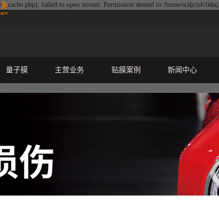
e_cache.php): failed to open stream: Permission denied in /home/scdjcisfc0du
量子膜
主营业务
贴膜案例
新闻中心