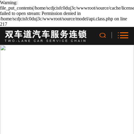
Warning:
file_put_contents(/home/scdjcisfc0duj3c/wwwroot/source/cache/licens
failed to open stream: Permission denied in
/home/scdjcisfc0duj3c/wwwroot/source/model/api.class.php on line
217