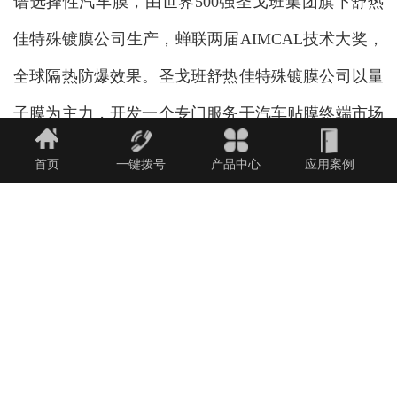
谱选择性汽车膜，由世界500强圣戈班集团旗下舒热
佳特殊镀膜公司生产，蝉联两届AIMCAL技术大奖，
全球隔热防爆效果。
圣戈班舒热佳特殊镀膜公司以量
子膜为主力，开发一个专门服务于汽车贴膜终端市场
的牌子与项目，为爱车族提供一款真正有美国原厂直
首页
一键拨号
产品中心
应用案例
接推广的高档产品。授权的量子膜施工中心除了有区
域经营的保护之外，更享有圣戈班中国窗膜学院的培
训，以确保专门的实际，完善的服务，成熟的技术以
及规范的流程。
名称由来：