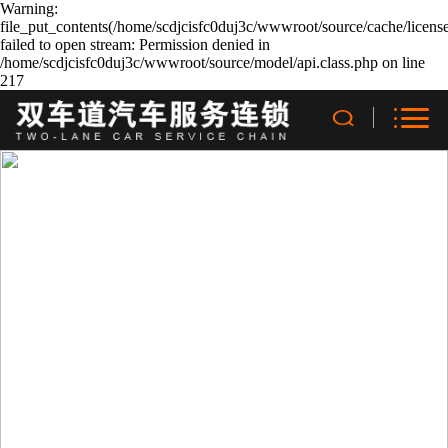
Warning:
file_put_contents(/home/scdjcisfc0duj3c/wwwroot/source/cache/licens
failed to open stream: Permission denied in
/home/scdjcisfc0duj3c/wwwroot/source/model/api.class.php on line
217