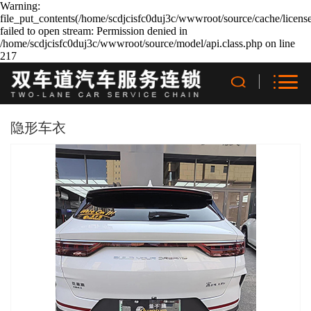
Warning:
file_put_contents(/home/scdjcisfc0duj3c/wwwroot/source/cache/licens
failed to open stream: Permission denied in
/home/scdjcisfc0duj3c/wwwroot/source/model/api.class.php on line
217
隐形车衣