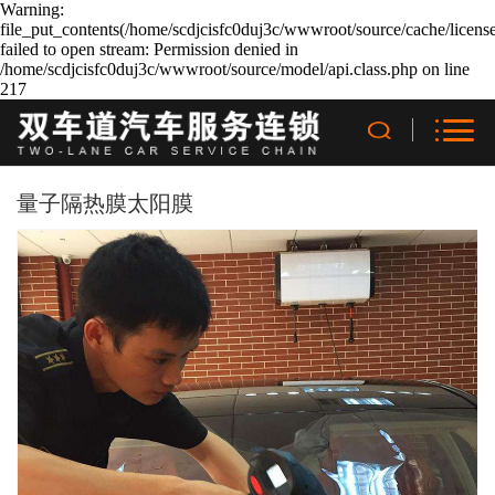
Warning:
file_put_contents(/home/scdjcisfc0duj3c/wwwroot/source/cache/licens
failed to open stream: Permission denied in
/home/scdjcisfc0duj3c/wwwroot/source/model/api.class.php on line
217
量子隔热膜太阳膜