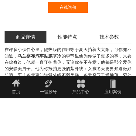
在线询价
商品详情
性能特点
技术参数
在许多小伙伴心里，隔热膜的作用等于夏天挡着大太阳，可你知不
知道，
乌兰察布汽车贴膜
寒冷的季节里他为你做了更多的事，只要
在你身边，他就一直守护着你，无论你在不在意，他都是那个爱你
的安静美男子。他为你抵挡更强的紫外线：女孩冬天更要知道做好
防晒，车主冬天更知道紫外线不弱反强，冬天空气干燥稀薄，紫外
线的威力比盛夏更甚。而优质的隔热膜，为你阻隔99%的紫外线，保
护你和家人的肌肤，保护车内饰、皮革、织物不褪色，让一切都美
首页
一键拨号
产品中心
应用案例
美哒。他帮助爱车防爆防盗：进入秋冬，有些地方气温降至零下
30℃，此时玻璃稍微受到挤压就容易破碎，在高速行进时这是非常
危险的。而优质的隔热膜在玻璃破碎时，能牢牢地粘住碎片使其不
飞溅，避免你受到伤害。
集宁汽车贴膜
不仅如此，隔热膜还能延长
犯罪分子敲碎车窗的时间，让坏人知难而退。
他为你减弱刺目眩光：当你在夜间行驶，对面车辆强烈的灯光会产
生刺目的眩光，这会让你深感不适，严重时还会引发交通事故。隔