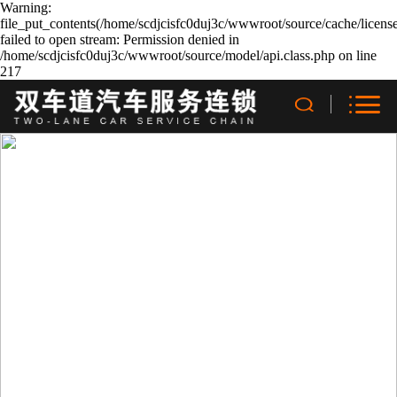
Warning:
file_put_contents(/home/scdjcisfc0duj3c/wwwroot/source/cache/licens
failed to open stream: Permission denied in
/home/scdjcisfc0duj3c/wwwroot/source/model/api.class.php on line
217