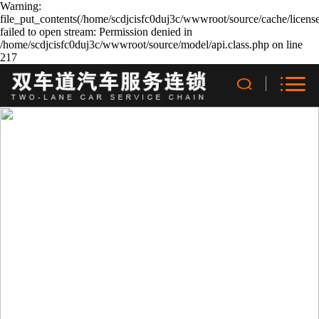
Warning:
file_put_contents(/home/scdjcisfc0duj3c/wwwroot/source/cache/licens
failed to open stream: Permission denied in
/home/scdjcisfc0duj3c/wwwroot/source/model/api.class.php on line
217