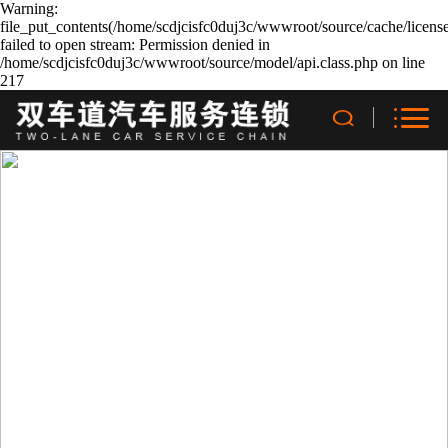
Warning:
file_put_contents(/home/scdjcisfc0duj3c/wwwroot/source/cache/licens
failed to open stream: Permission denied in
/home/scdjcisfc0duj3c/wwwroot/source/model/api.class.php on line
217